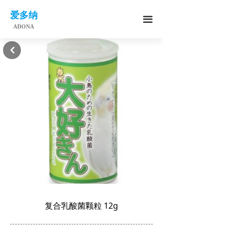
爱多纳
끀
ADONA
낒
复合乳酸菌颗粒 12g