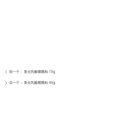
前一个：
复合乳酸菌颗粒 15g
ꄴ
后一个：
复合乳酸菌颗粒 45g
ꄲ
友情链接 ：
浙江海阁堂医药有限公司
杭州熙岭生物科技有限公司
www.haigetang.com
www.xiling-bio.com