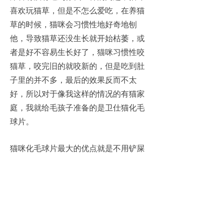
喜欢玩猫草，但是不怎么爱吃，在养猫
草的时候，猫咪会习惯性地好奇地刨
他，导致猫草还没生长就开始枯萎，或
者是好不容易生长好了，猫咪习惯性咬
猫草，咬完旧的就咬新的，但是吃到肚
子里的并不多，最后的效果反而不太
好，所以对于像我这样的情况的有猫家
庭，我就给毛孩子准备的是卫仕猫化毛
球片。
猫咪化毛球片最大的优点就是不用铲屎
官来种植，而且是定量的，什么时候发
现猫咪有干呕的现象，就可以直接给猫
咪喂食几片化毛球片，化毛球片同样依
然是利用多种膳食纤维，进行温和排
球，同时还有滋养毛囊，改善脱毛的作