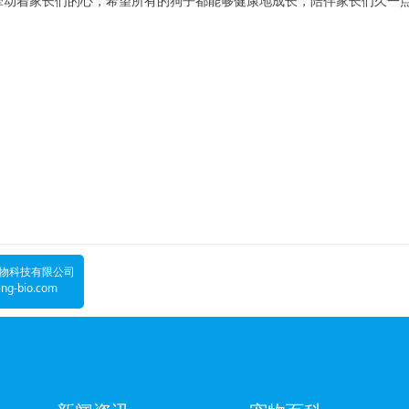
牵动着家长们的心，希望所有的狗子都能够健康地成长，陪伴家长们久一
物科技有限公司
Adona株式会社
ing-bio.com
www.adona.co.jp