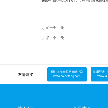
和集中性的钙元素补充了，狗狗的健康往往
前一个：
无
ꄴ
后一个：
无
ꄲ
浙江海阁堂医药有限公司
杭州熙岭生
友情链接 ：
www
.haigetang.com
www.xil