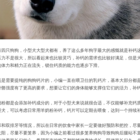
有四只狗狗，小型犬大型犬都有，养了这么多年狗字最大的感慨就是补钙
压力不是很大，所以看起来也比较灵巧，补钙的需求也比较好满足，但是大
的体力和精力正在流失，锁住钙质的能力也逐步下滑。
钙是需要提纯的狗狗钙片的，小编一直在喂卫仕的乳钙片，基本大部分都
骨骼强度有了更高的要求，想要让它们的身体能够支撑住它们的活力，补
奶粉都是会添加补钙成分的，对于小型犬来说就很合适，不仅能够补充钙
型犬，可以考虑日常用羊奶粉补钙，钙片可以定期去喂食，达到一个持续
形和双排牙等情况，所以在日常的饮食中家长一定要做好预防和把控，尽
太阳，尽量不要笼养，因为小编之前看过很多笼养狗狗导致狗狗后腿站不